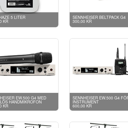
HAZE 5 LITER
SENNHEISER BELTPACK G4
0 KR
300,00 KR
HEISER EW.500 G4 MED
SENNHEISER EW.500 G4 FÖ
LÖS HANDMIKROFON
INSTRUMENT
0 KR
600,00 KR