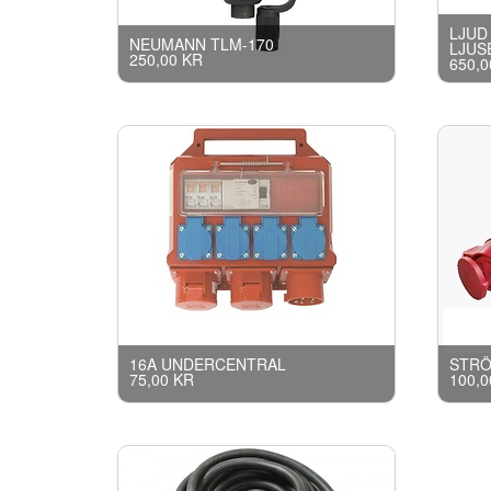
LJUD
NEUMANN TLM-170
LJUS
250,00 KR
650,0
16A UNDERCENTRAL
STRÖ
75,00 KR
100,0