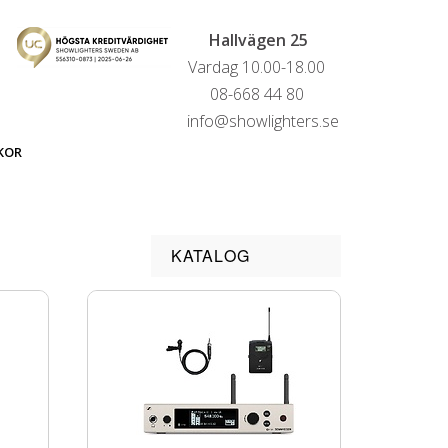
Hallvägen 25
Vardag 10.00-18.00
08-668 44 80
info@showlighters.se
KOR
KATALOG