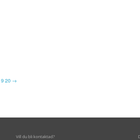
19
20
→
Vill du bli kontaktad?