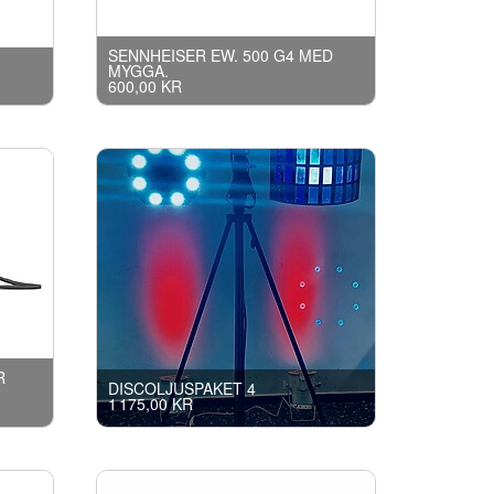
SENNHEISER EW. 500 G4 MED
MYGGA.
600,00 KR
R
DISCOLJUSPAKET 4
1 175,00 KR