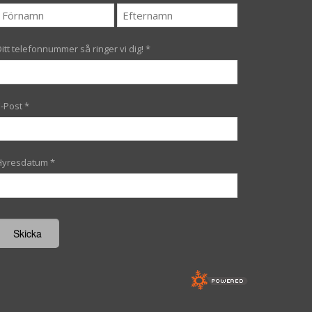
Ditt telefonnummer så ringer vi dig!
*
E-Post
*
Hyresdatum
*