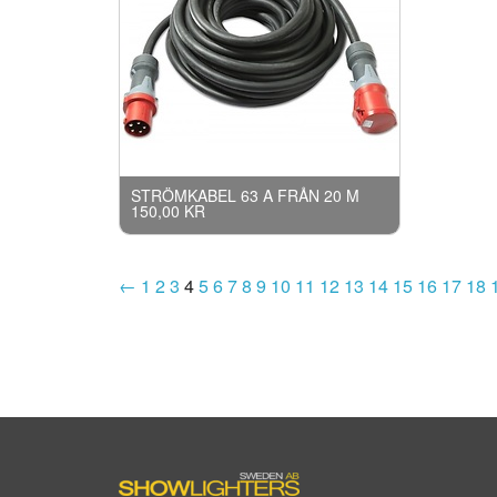
STRÖMKABEL 63 A FRÅN 20 M
150,00 KR
←
1
2
3
4
5
6
7
8
9
10
11
12
13
14
15
16
17
18