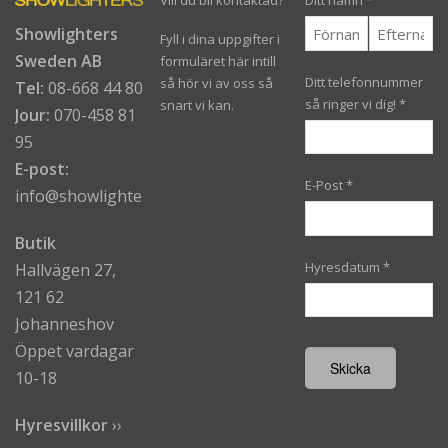
Vill du bli kontaktad?
Ditt namn
*
Showlighters
Fyll i dina uppgifter i
Sweden AB
formuläret här intill
Ditt telefonnummer
så hör vi av oss så
Tel:
08-668 44 80
så ringer vi dig!
*
snart vi kan.
Jour:
070-458 81
95
E-post:
E-Post
*
info@showlighters.se
Butik
Hyresdatum
*
Hallvägen 27,
121 62
Johanneshov
Öppet vardagar
10-18
Hyresvillkor
›
›