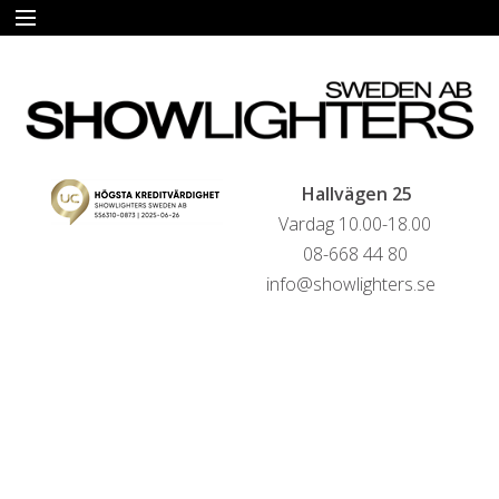
START
HYRA
FÖRSÄLJNING
Hallvägen 25
Vardag 10.00-18.00
LIVESTREAMINGTJÄNSTER
08-668 44 80
info@showlighters.se
REFERENSER
KONTAKTA OSS
HYRESVILLKOR