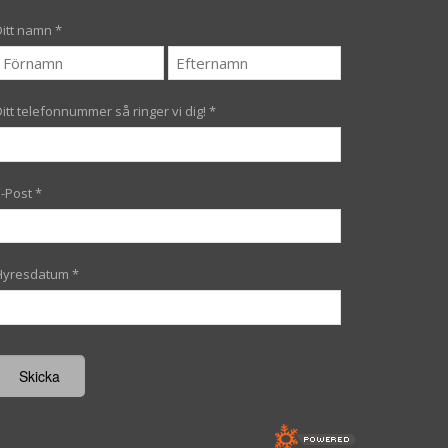
Ditt namn
*
Ditt telefonnummer så ringer vi dig!
*
E-Post
*
Hyresdatum
*