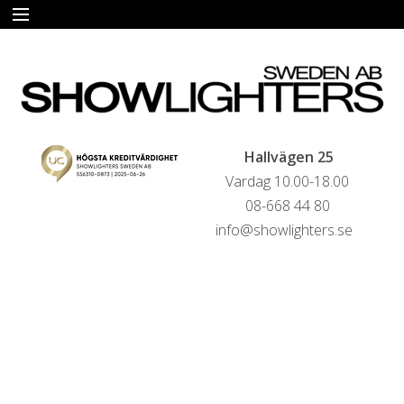
START
HYRA
FÖRSÄLJNING
Hallvägen 25
Vardag 10.00-18.00
LIVESTREAMINGTJÄNSTER
08-668 44 80
info@showlighters.se
REFERENSER
KONTAKTA OSS
HYRESVILLKOR