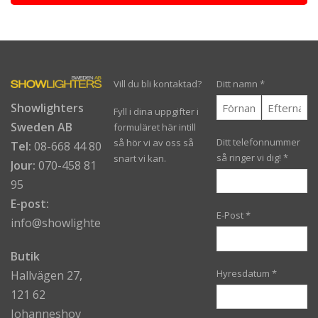
Vill du bli kontaktad?
Ditt namn
*
Showlighters
Fyll i dina uppgifter i
Sweden AB
formuläret här intill
Ditt telefonnummer
så hör vi av oss så
Tel:
08-668 44 80
så ringer vi dig!
*
snart vi kan.
Jour:
070-458 81
95
E-post:
E-Post
*
info@showlighters.se
Butik
Hyresdatum
*
Hallvägen 27,
121 62
Johanneshov