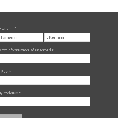
Ditt namn
*
Ditt telefonnummer så ringer vi dig!
*
E-Post
*
Hyresdatum
*