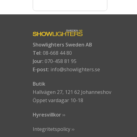
Showlighters Sweden AB
Tel:
08-668 44 80
Jour:
070-458 81 95
E-post:
info@showlighters.se
Butik
Hallvägen 27, 121 62 Johanneshov
Öppet vardagar 10-18
Hyresvillkor
›
›
Integritetspolicy ››