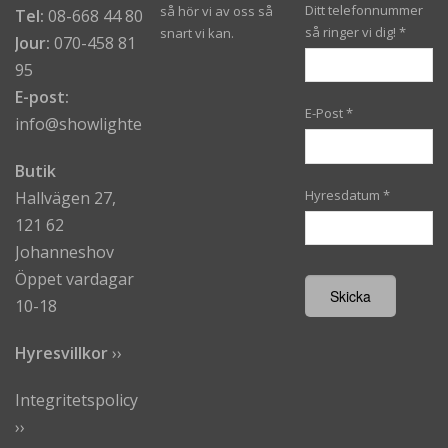
Ditt telefonnummer
så hör vi av oss så
Tel:
08-668 44 80
så ringer vi dig!
*
snart vi kan.
Jour:
070-458 81
95
E-post:
E-Post
*
info@showlighters.se
Butik
Hyresdatum
*
Hallvägen 27,
121 62
Johanneshov
Öppet vardagar
10-18
Hyresvillkor
›
›
Integritetspolicy
››