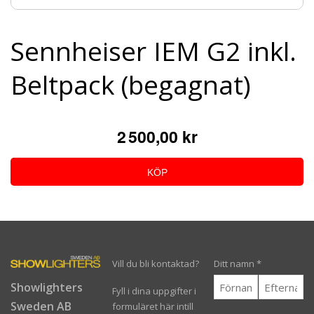
Sennheiser IEM G2 inkl.
Beltpack (begagnat)
2 500,00 kr
KÖP
Vill du bli kontaktad?
Ditt namn
*
Showlighters
Fyll i dina uppgifter i
Sweden AB
formuläret här intill