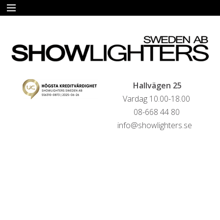
START
HYRA
FÖRSÄLJNING
Hallvägen 25
Vardag 10.00-18.00
LIVESTREAMINGTJÄNSTER
08-668 44 80
info@showlighters.se
REFERENSER
KONTAKTA OSS
HYRESVILLKOR