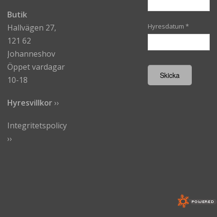
Butik
Hyresdatum
*
Hallvägen 27,
121 62
Johanneshov
Öppet vardagar
10-18
Hyresvillkor
›
›
Integritetspolicy
››