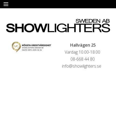
START
HYRA
FÖRSÄLJNING
Hallvägen 25
Vardag 10.00-18.00
LIVESTREAMINGTJÄNSTER
08-668 44 80
info@showlighters.se
REFERENSER
KONTAKTA OSS
HYRESVILLKOR