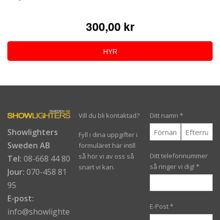
300,00 kr
HYR
Vill du bli kontaktad?
Ditt namn
*
Showlighters
Fyll i dina uppgifter i
Sweden AB
formuläret här intill
Ditt telefonnummer
så hör vi av oss så
Tel:
08-668 44 80
så ringer vi dig!
*
snart vi kan.
Jour:
070-458 81
95
E-post:
E-Post
*
info@showlighters.se