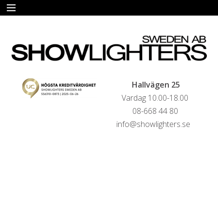
START
HYRA
FÖRSÄLJNING
Hallvägen 25
Vardag 10.00-18.00
LIVESTREAMINGTJÄNSTER
08-668 44 80
info@showlighters.se
REFERENSER
KONTAKTA OSS
HYRESVILLKOR