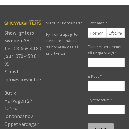
Vill du bli kontaktad?
Ditt namn
*
Showlighters
Fyll i dina uppgifter i
Sweden AB
formuläret här intill
Ditt telefonnummer
så hör vi av oss så
Tel:
08-668 44 80
så ringer vi dig!
*
snart vi kan.
Jour:
070-458 81
95
E-post:
E-Post
*
info@showlighters.se
Butik
Hyresdatum
*
Hallvägen 27,
121 62
Johanneshov
Öppet vardagar