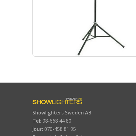
Showlighters Sweden AB
Tel:
08-668 44 80
Jour:
070-458 81 95