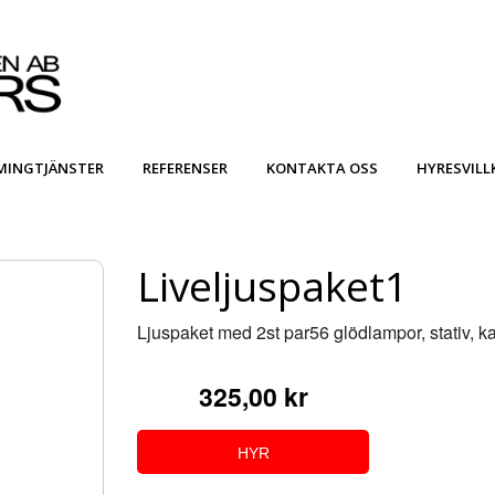
MINGTJÄNSTER
REFERENSER
KONTAKTA OSS
HYRESVILL
Liveljuspaket1
Ljuspaket med 2st par56 glödlampor, stativ, kabla
325,00 kr
HYR