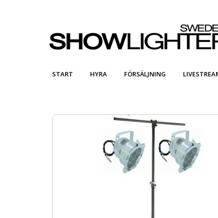
START
HYRA
FÖRSÄLJNING
LIVESTREA