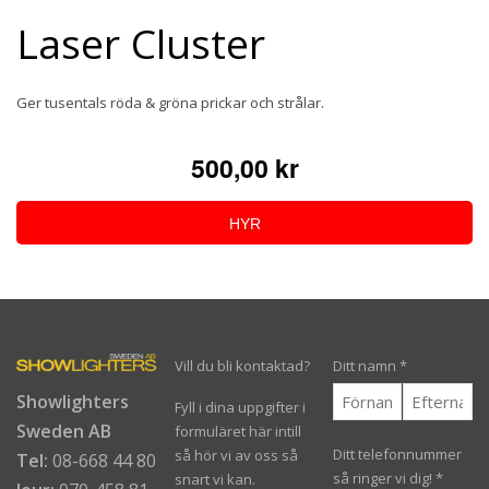
Laser Cluster
Ger tusentals röda & gröna prickar och strålar.
500,00 kr
HYR
Vill du bli kontaktad?
Ditt namn
*
Showlighters
Fyll i dina uppgifter i
Sweden AB
formuläret här intill
Ditt telefonnummer
så hör vi av oss så
Tel:
08-668 44 80
så ringer vi dig!
*
snart vi kan.