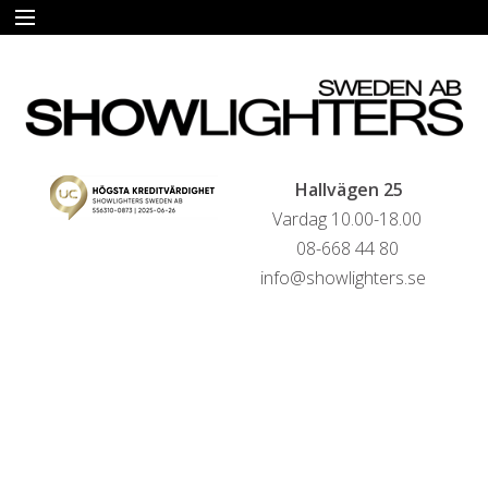
START
HYRA
FÖRSÄLJNING
Hallvägen 25
Vardag 10.00-18.00
LIVESTREAMINGTJÄNSTER
08-668 44 80
info@showlighters.se
REFERENSER
KONTAKTA OSS
HYRESVILLKOR