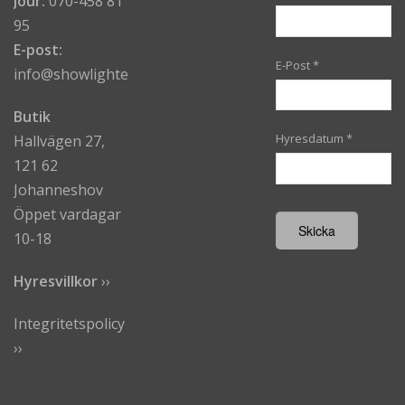
Jour:
070-458 81
95
E-post:
E-Post
*
info@showlighters.se
Butik
Hyresdatum
*
Hallvägen 27,
121 62
Johanneshov
Öppet vardagar
10-18
Hyresvillkor
›
›
Integritetspolicy
››