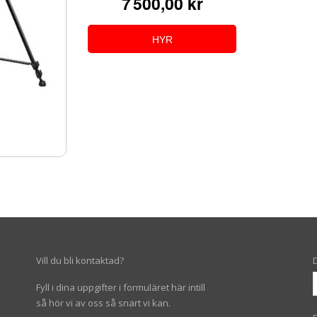
7 500,00 kr
HYR
Vill du bli kontaktad?
Fyll i dina uppgifter i formuläret här intill
så hör vi av oss så snart vi kan.