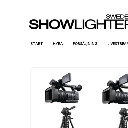
START
HYRA
FÖRSÄLJNING
LIVESTREA