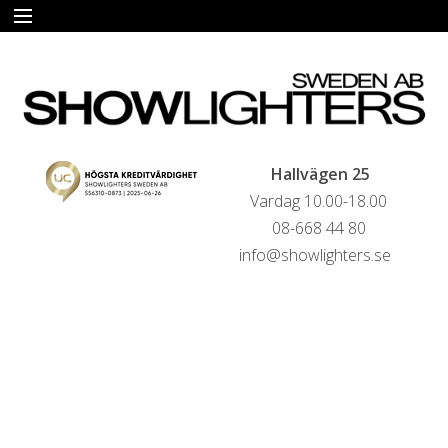
START
HYRA
FÖRSÄLJNING
Hallvägen 25
Vardag 10.00-18.00
LIVESTREAMINGTJÄNSTER
08-668 44 80
info@showlighters.se
REFERENSER
KONTAKTA OSS
HYRESVILLKOR