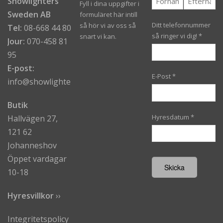
Showlighters
Fyll i dina uppgifter i
Sweden AB
formuläret här intill
Ditt telefonnummer
så hör vi av oss så
Tel:
08-668 44 80
så ringer vi dig!
*
snart vi kan.
Jour:
070-458 81
95
E-post:
E-Post
*
info@showlighters.se
Butik
Hyresdatum
*
Hallvägen 27,
121 62
Johanneshov
Öppet vardagar
10-18
Hyresvillkor
›
›
Integritetspolicy