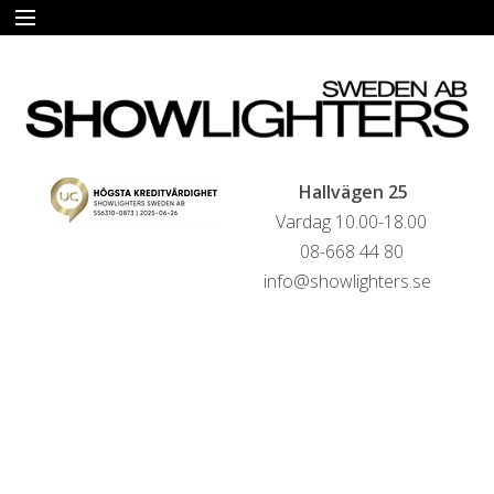
START
HYRA
FÖRSÄLJNING
Hallvägen 25
Vardag 10.00-18.00
LIVESTREAMINGTJÄNSTER
08-668 44 80
info@showlighters.se
REFERENSER
KONTAKTA OSS
HYRESVILLKOR