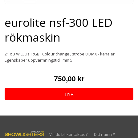
eurolite nsf-300 LED
rökmaskin
21 x 3 W LEDs, RGB _Colour change , strobe 8 DMX - kanaler
Egenskaper uppvärmningstid i min 5
750,00 kr
HYR
Vill du bli kontaktad?
Ditt namn
*