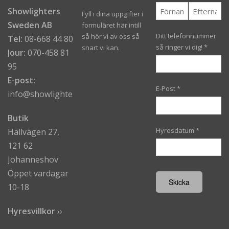
Showlighters
Fyll i dina uppgifter i
Sweden AB
formuläret här intill
Ditt telefonnummer
så hör vi av oss så
Tel:
08-668 44 80
så ringer vi dig!
*
snart vi kan.
Jour:
070-458 81
95
E-post:
E-Post
*
info@showlighters.se
Butik
Hyresdatum
*
Hallvägen 27,
121 62
Johanneshov
Öppet vardagar
10-18
Hyresvillkor
›
›