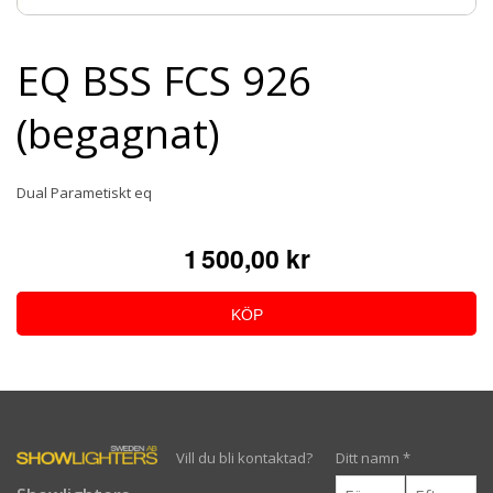
EQ BSS FCS 926
(begagnat)
Dual Parametiskt eq
1 500,00 kr
KÖP
Vill du bli kontaktad?
Ditt namn
*