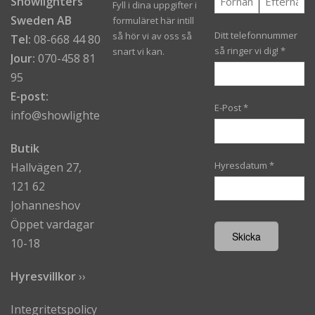
Showlighters
Fyll i dina uppgifter i
Sweden AB
formuläret här intill
Ditt telefonnummer
så hör vi av oss så
Tel:
08-668 44 80
så ringer vi dig!
*
snart vi kan.
Jour:
070-458 81
95
E-post:
E-Post
*
info@showlighters.se
Butik
Hyresdatum
*
Hallvägen 27,
121 62
Johanneshov
Öppet vardagar
10-18
Hyresvillkor
›
›
Integritetspolicy