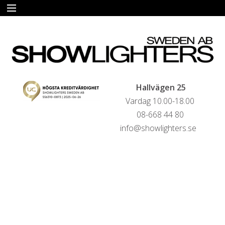
START
HYRA
FÖRSÄLJNING
Hallvägen 25
Vardag 10.00-18.00
LIVESTREAMINGTJÄNSTER
08-668 44 80
info@showlighters.se
REFERENSER
KONTAKTA OSS
HYRESVILLKOR