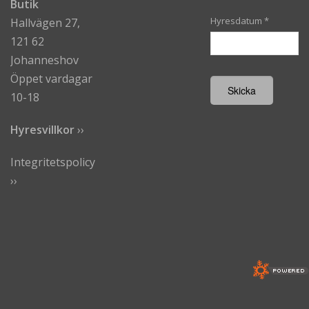
Butik
Hyresdatum
*
Hallvägen 27,
121 62
Johanneshov
Öppet vardagar
10-18
Hyresvillkor
›
›
Integritetspolicy
››