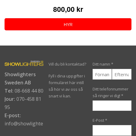
800,00 kr
HYR
Vill du bli kontaktad?
Ditt namn
*
Showlighters
Fyll i dina uppgifter i
Sweden AB
formuläret här intill
Ditt telefonnummer
så hör vi av oss så
Tel:
08-668 44 80
så ringer vi dig!
*
snart vi kan.
Jour:
070-458 81
95
E-post:
E-Post
*
info@showlighters.se