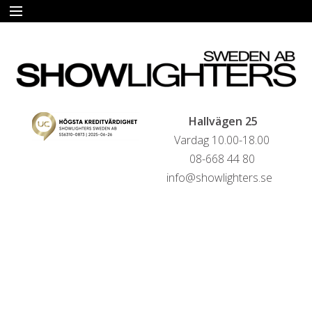
START
HYRA
FÖRSÄLJNING
Hallvägen 25
Vardag 10.00-18.00
LIVESTREAMINGTJÄNSTER
08-668 44 80
info@showlighters.se
REFERENSER
KONTAKTA OSS
HYRESVILLKOR