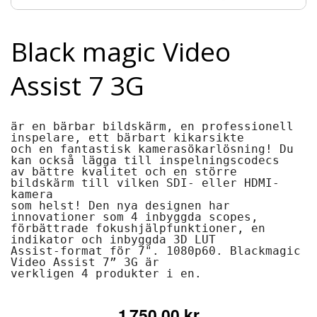
Black magic Video
Assist 7 3G
är en bärbar bildskärm, en professionell 
inspelare, ett bärbart kikarsikte 
och en fantastisk kamerasökarlösning! Du 
kan också lägga till inspelningscodecs
av ​​bättre kvalitet och en större 
bildskärm till vilken SDI- eller HDMI-
kamera 
som helst! Den nya designen har 
innovationer som 4 inbyggda scopes, 
förbättrade fokushjälpfunktioner, en 
indikator och inbyggda 3D LUT 
Assist-format för 7". 1080p60. Blackmagic 
Video Assist 7” 3G är 
verkligen 4 produkter i en.
1 750,00 kr