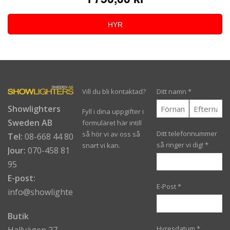
HYR
Vill du bli kontaktad?
Ditt namn
*
Showlighters
Fyll i dina uppgifter i
Sweden AB
formuläret här intill
Ditt telefonnummer
så hör vi av oss så
Tel:
08-668 44 80
så ringer vi dig!
*
snart vi kan.
Jour:
070-458 81
95
E-post:
E-Post
*
info@showlighters.se
Butik
Hyresdatum
*
Hallvägen 27,