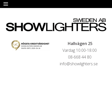
START
HYRA
FÖRSÄLJNING
Hallvägen 25
Vardag 10.00-18.00
LIVESTREAMINGTJÄNSTER
08-668 44 80
info@showlighters.se
REFERENSER
KONTAKTA OSS
HYRESVILLKOR