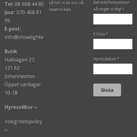
Ditt telefonnummer
så hör vi av oss så
Tel:
08-668 44 80
så ringer vi dig!
*
snart vi kan.
Jour:
070-458 81
95
E-post:
E-Post
*
info@showlighters.se
Butik
Hyresdatum
*
Hallvägen 27,
121 62
Johanneshov
Öppet vardagar
10-18
Hyresvillkor
›
›
Integritetspolicy
››