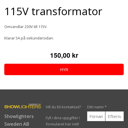
115V transformator
Omvandlar 230V till 115V.
Klarar 5A på sekundärsidan.
150,00 kr
HYR
Vill du bli kontaktad?
Ditt namn
*
Showlighters
Fyll i dina uppgifter i
Sweden AB
formuläret här intill