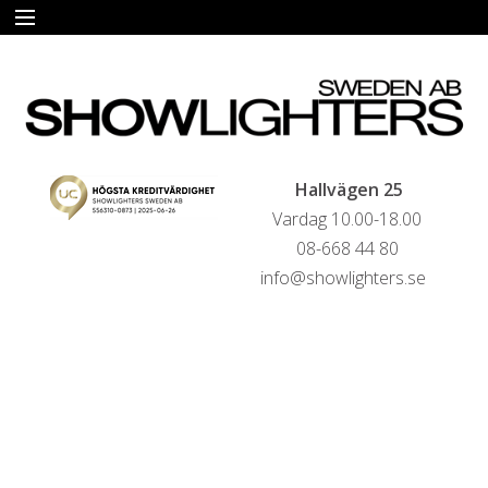
START
HYRA
FÖRSÄLJNING
Hallvägen 25
Vardag 10.00-18.00
LIVESTREAMINGTJÄNSTER
08-668 44 80
info@showlighters.se
REFERENSER
KONTAKTA OSS
HYRESVILLKOR