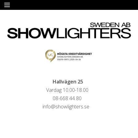
START
HYRA
FÖRSÄLJNING
LIVESTREAMINGTJÄNSTER
REFERENSER
Hallvägen 25
Vardag 10.00-18.00
KONTAKTA OSS
08-668 44 80
info@showlighters.se
HYRESVILLKOR