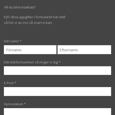
Vill du bli kontaktad?
Fyll i dina uppgifter i formuläret här intill
så hör vi av oss så snart vi kan.
Ditt namn
*
Ditt telefonnummer så ringer vi dig!
*
E-Post
*
Hyresdatum
*