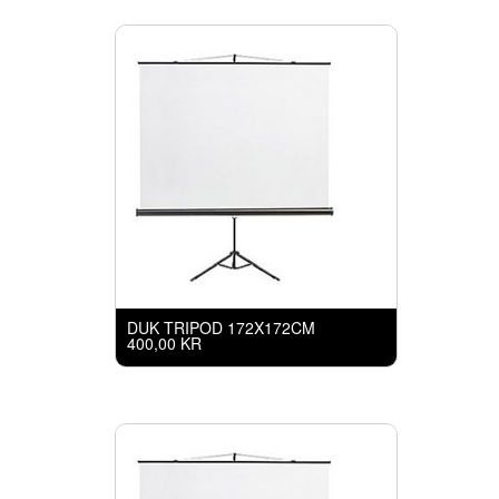
DUK TRIPOD 172X172CM
400,00 KR