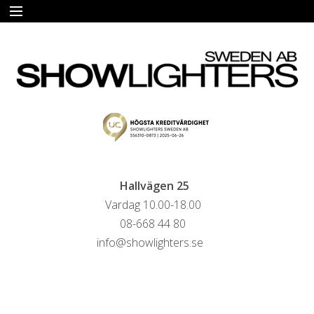
START
HYRA
FÖRSÄLJNING
LIVESTREAMINGTJÄNSTER
REFERENSER
Hallvägen 25
Vardag 10.00-18.00
KONTAKTA OSS
08-668 44 80
info@showlighters.se
HYRESVILLKOR