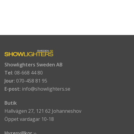
Showlighters Sweden AB
Tel:
08-668 44 80
Jour:
070-458 81 95
E-post:
info@showlighters.se
Butik
Hallvägen 27, 121 62 Johanneshov
Öppet vardagar 10-18
Hyresvillkor
›
›