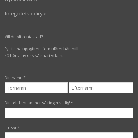
Integritetspolicy ››
Vill du bli kontaktad?
Fyll i dina uppgifter i formuläret här intill
så hör vi av oss så snart vi kan.
Ditt namn
*
Ditt telefonnummer så ringer vi dig!
*
E-Post
*